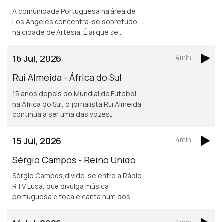
A comunidade Portuguesa na área de
Los Angeles concentra-se sobretudo
na cidade de Artesia. É ai que se
localiza um dos mais frequentados e
dinâmicos, centros culturais
16 Jul, 2026
4min
Portugueses nos Estados Unidos.
Rui Almeida - África do Sul
15 anos depois do Mundial de Futebol
na África do Sul, o jornalista Rui Almeida
continua a ser uma das vozes
portuguesas mais reconhecidas do
jornalismo desportivo, nos países da
15 Jul, 2026
4min
lusofonia.
Sérgio Campos - Reino Unido
Sérgio Campos,divide-se entre a Rádio
RTV Lusa, que divulga música
portuguesa e toca e canta num dos
mais conhecidos restaurantes
portugueses em Londres.
4min