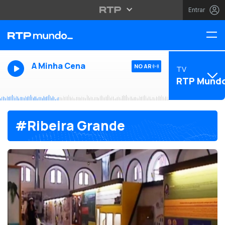
Entrar
A Minha Cena
NO AR
TV
RTP Mund
#Ribeira Grande