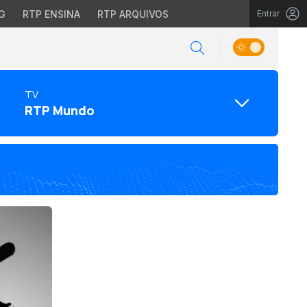
G
RTP ENSINA
RTP ARQUIVOS
Entrar
TV
RTP Mundo