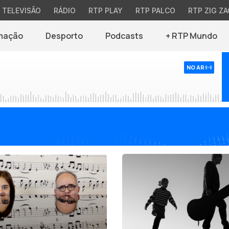
TELEVISÃO
RÁDIO
RTP PLAY
RTP PALCO
RTP ZIG ZA
mação
Desporto
Podcasts
+ RTP Mundo
NO AR