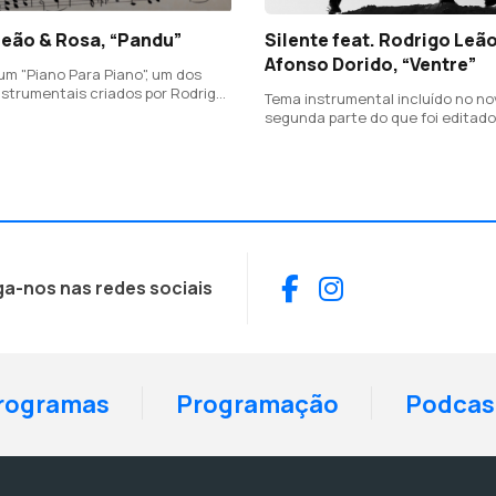
Leão & Rosa, “Pandu”
Silente feat. Rodrigo Leã
Afonso Dorido, “Ventre”
um "Piano Para Piano", um dos
instrumentais criados por Rodrigo
Tema instrumental incluído no no
ir de dois pianos": o seu e o da
segunda parte do que foi editad
sa, de 19 anos.
deste projeto do músico Miguel D
participação de Rodrigo Leão e A
(Homem em Catarse).
Facebook
Instagram
ga-nos nas redes sociais
rogramas
Programação
Podcas