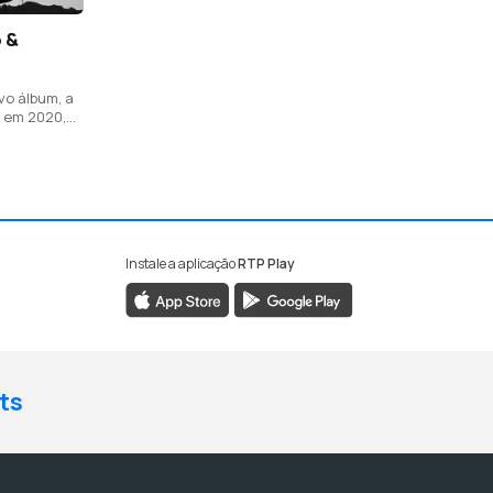
o &
vo álbum, a
o em 2020,
ias. Com a
fonso Dorido
Instale a aplicação
RTP Play
ts