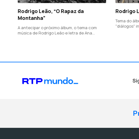
Rodrigo Leão, “O Rapaz da
Rodrigo 
Montanha”
Tema do álb
"diálogos" 
A antecipar o próximo álbum, o tema com
Leão "a part
música de Rodrigo Leão e letra de Ana
sua filha Ro
Carolina Costa, conta com o guitarrista José
Peixoto como convidado especial e com a
voz principal de Ana Vieira.
Si
P