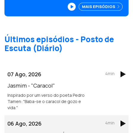
Carolina Costa, conta com o guitarrista
MAIS EPISÓDIOS
José Peixoto como convidado especial
e com a voz principal de Ana Vieira.<br
/>
Últimos episódios - Posto de
Escuta (Diário)
07 Ago, 2026
4min
Jasmim - "Caracol"
Inspirado por um verso do poeta Pedro
Tamen: "Baba-se o caracol de gozo e
vida."
06 Ago, 2026
4min