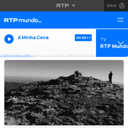
Entrar
A Minha Cena
NO AR
TV
RTP Mund