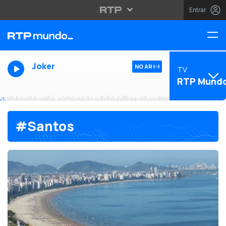
Entrar
Joker
NO AR
TV
RTP Mund
#Santos