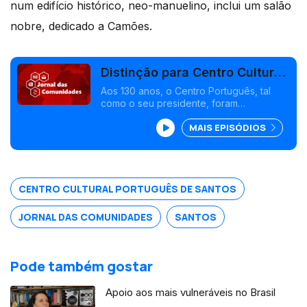
num edifício histórico, neo-manuelino, inclui um salão
nobre, dedicado a Camões.
Distinção para Centro Cultural
Português de Santos, Brasil
Aos 130 anos, o Centro Português, tal
como o seu presidente, foram
distinguidos pelo município de Santos.
MAIS EPISÓDIOS
Cestas solidárias portuguesas para o
Natal na Bélgica. Edição Isabel Gaspar
Dias
CENTRO CULTURAL PORTUGUÊS DE SANTOS
JORNAL DAS COMUNIDADES
SANTOS
Pode também gostar
Apoio aos mais vulneráveis no Brasil