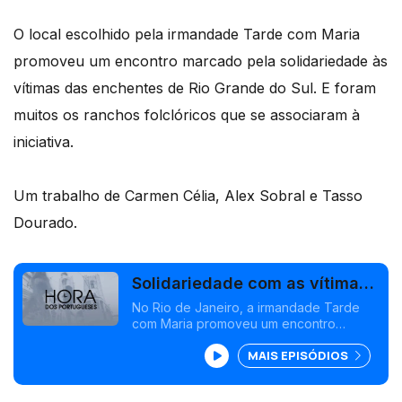
O local escolhido pela irmandade Tarde com Maria
promoveu um encontro marcado pela solidariedade às
vítimas das enchentes de Rio Grande do Sul. E foram
muitos os ranchos folclóricos que se associaram à
iniciativa.
Um trabalho de Carmen Célia, Alex Sobral e Tasso
Dourado.
Solidariedade com as vítimas
das cheias no Rio Grande do
No Rio de Janeiro, a irmandade Tarde
com Maria promoveu um encontro
Sul
religioso marcado pela solidariedade
MAIS EPISÓDIOS
com as vítimas das cheios no Rio Grande
do Sul. Foram muitos os ranchos
folclóricos que se associaram à iniciativa.