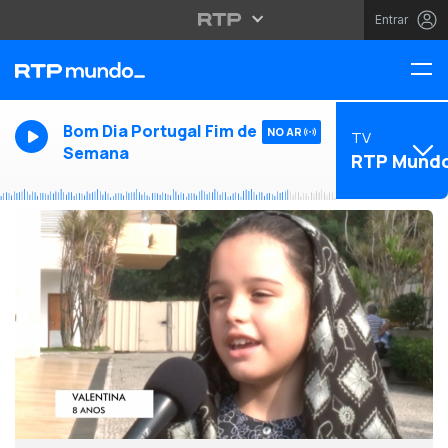
Entrar
Bom Dia Portugal Fim de
NO AR
TV
Semana
RTP Mund