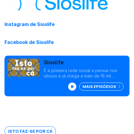
Instagram de Sioslife
Facebook de Sioslife
Sioslife
É a primeira rede social a pensar nos
idosos e já chega a mais de 16 mil
pessoas. A Sioslife foi desenvolvida para
MAIS EPISÓDIOS
combater o isolamento, transformando a
forma como os mais velhos estão ligados
e socializam.
ISTO FAZ-SE POR CÁ