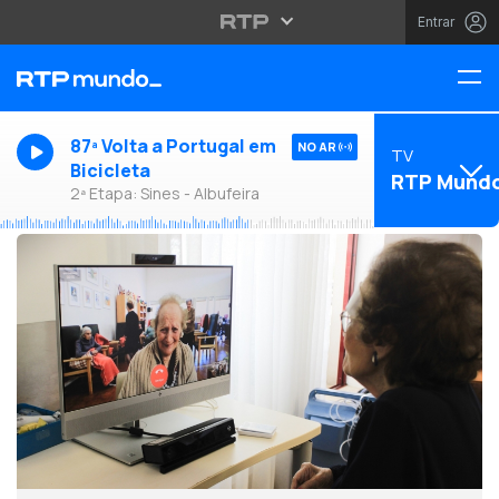
Entrar
87ª Volta a Portugal em
NO AR
TV
Bicicleta
RTP Mund
2ª Etapa: Sines - Albufeira