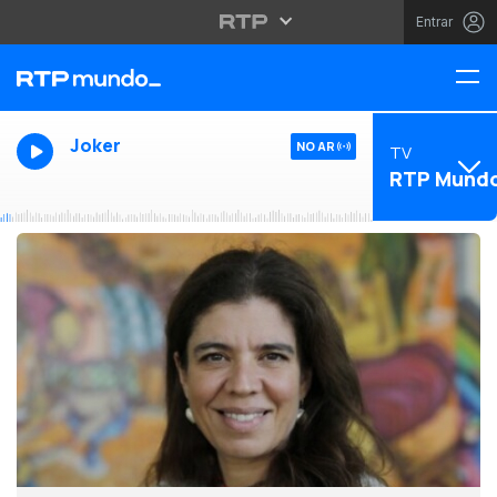
Entrar
Joker
NO AR
TV
RTP Mund