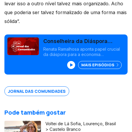
levar isso a outro nível talvez mais organizado. Acho
que poderia ser talvez formalizado de uma forma mais
sólida”.
Conselheira da Diáspora
destaca importância dos
Renata Ramalhosa aponta papel crucial
da diáspora para a economia
emigrantes
portuguesa. Conselheira das
MAIS EPISÓDIOS
comunidades na Austrália pede mais
permanências consulares. Edição Susana
Barros
JORNAL DAS COMUNIDADES
Pode também gostar
Voltei de Lá Sofia, Lourenço, Brasil
> Castelo Branco