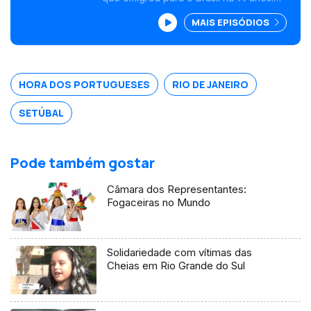
Começou a estudar piano em Setúbal,
MAIS EPISÓDIOS
onde vivia com os pais e formou-se em
piano em Paris, França.<br /> Voltou para
Portugal, casou-se e foi para o Brasil. A
jovem pianista é hoje uma referência na
formação de músicos profissionais.
HORA DOS PORTUGUESES
RIO DE JANEIRO
SETÚBAL
Pode também gostar
Câmara dos Representantes:
Fogaceiras no Mundo
Solidariedade com vítimas das
Cheias em Rio Grande do Sul