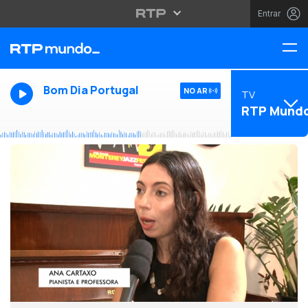
Entrar
Bom Dia Portugal
NO AR
TV
RTP Mund