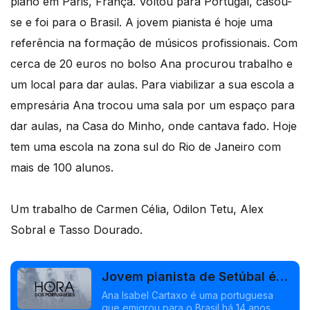
piano em Paris, França. Voltou para Portugal, casou-
se e foi para o Brasil. A jovem pianista é hoje uma
referência na formação de músicos profissionais. Com
cerca de 20 euros no bolso Ana procurou trabalho e
um local para dar aulas. Para viabilizar a sua escola a
empresária Ana trocou uma sala por um espaço para
dar aulas, na Casa do Minho, onde cantava fado. Hoje
tem uma escola na zona sul do Rio de Janeiro com
mais de 100 alunos.
Um trabalho de Carmen Célia, Odilon Tetu, Alex
Sobral e Tasso Dourado.
Jovem pianista de Setúbal é
referência no Rio de Janeiro
Ana Isabel Cartaxo é uma portuguesa
que emigrou para o Brasil há 14 anos.