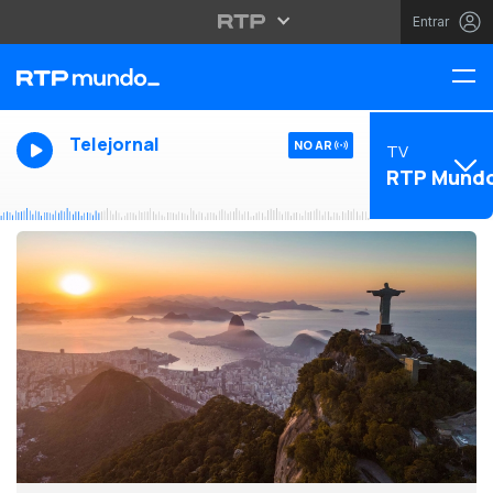
Entrar
Telejornal
NO AR
TV
RTP Mund