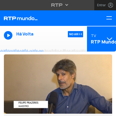
Entrar
Há Volta
NO AR
TV
RTP Mund