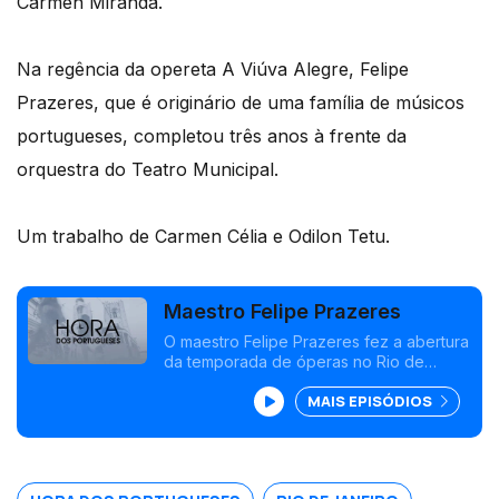
Cármen Miranda.
Na regência da opereta A Viúva Alegre, Felipe
Prazeres, que é originário de uma família de músicos
portugueses, completou três anos à frente da
orquestra do Teatro Municipal.
Um trabalho de Carmen Célia e Odilon Tetu.
Maestro Felipe Prazeres
O maestro Felipe Prazeres fez a abertura
da temporada de óperas no Rio de
Janeiro com uma grandiosa produção
MAIS EPISÓDIOS
que lembrou os musicais de Cármen
Miranda.