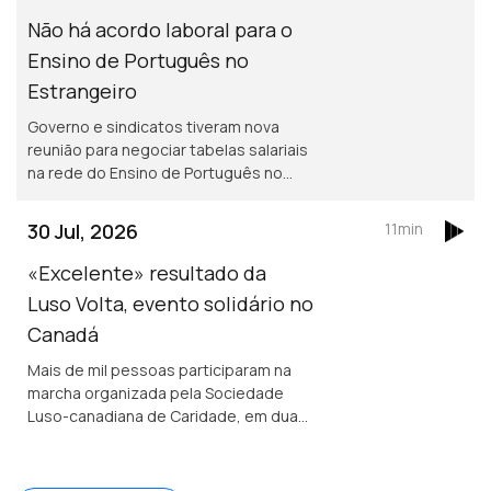
Não há acordo laboral para o
Ensino de Português no
Estrangeiro
Governo e sindicatos tiveram nova
reunião para negociar tabelas salariais
na rede do Ensino de Português no
Estrangeiro, mas ainda não houve
acordo. Encontro Europeu de Jovens
30 Jul, 2026
11min
Lusos e Lusófonos na Covilhã.
«Excelente» resultado da
Luso Volta, evento solidário no
Canadá
Mais de mil pessoas participaram na
marcha organizada pela Sociedade
Luso-canadiana de Caridade, em duas
cidades próximas de Toronto. Foram
angariados mais de 300 mil dólares
canadianos (pouco mais de 200 mil