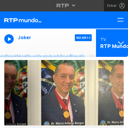
Entrar
Joker
NO AR
TV
RTP Mund