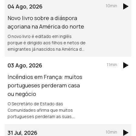
Saúde, sem qualquer encargo.
04 Ago, 2026
10min
Novo livro sobre a diáspora
açoriana na América do norte
O novo livro é editado em inglês
porque é dirigido aos filhos e netos de
emigrantes já nascidos na América do
norte. Portuguesa na região de
Bordéus teve de deixar a sua casa
03 Ago, 2026
11min
durante uma semana, por causa dos
incêndios.
Incêndios em França: muitos
portugueses perderam casa
ou negócio
O Secretário de Estado das
Comunidades afirma que muitos
portugueses perderam as suas
propriedades em França, mas acredita
que os seguros vão cobrir os
31 Jul, 2026
10min
prejuizos.