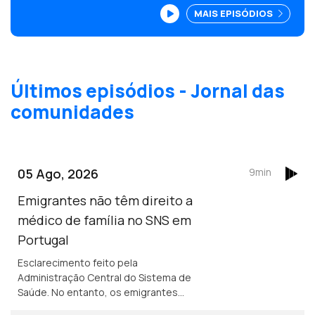
Secretário de Estado Seg Social faz
MAIS EPISÓDIOS
balanço positivo do trabalho dos seis
adidos sociais colocados em
Embaixadas. Edição Paula Machado.
Últimos episódios - Jornal das
comunidades
05 Ago, 2026
9min
Emigrantes não têm direito a
médico de família no SNS em
Portugal
Esclarecimento feito pela
Administração Central do Sistema de
Saúde. No entanto, os emigrantes
podem recorrer ao Serviço Nacional de