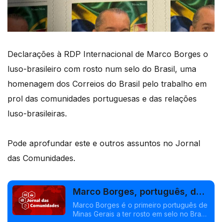
Declarações à RDP Internacional de Marco Borges o
luso-brasileiro com rosto num selo do Brasil, uma
homenagem dos Correios do Brasil pelo trabalho em
prol das comunidades portuguesas e das relações
luso-brasileiras.
Pode aprofundar este e outros assuntos no Jornal
das Comunidades.
Marco Borges, português, dá
rosto a selo brasileiro
Marco Borges é o primeiro português de
Minas Gerais a ter rosto em selo no Brasil.