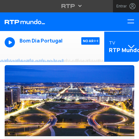
Entrar
Bom Dia Portugal
NO AR
TV
RTP Mund