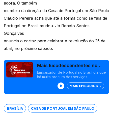
agora. O também
membro da direção da Casa de Portugal em São Paulo
Cláudio Pereira acha que até a forma como se fala de
Portugal no Brasil mudou. Já Renato Santos
Gonçalves
anuncia o cartaz para celebrar a revolução do 25 de
abril, no próximo sábado.
Mais lusodescendentes no
Brasil querem a nacionalidade
Embaixador de Portugal no Brasil diz que
há muita procura dos serviços
portuguesa
consulares, acima de tudo de
MAIS EPISÓDIOS
lusodescendentes que querem a
cidadania portuguesa. Emigrantes na
Suíça estão em Roma. Edição Isabel
Gaspar Dias.
BRASÍLIA
CASA DE PORTUGAL EM SÃO PAULO