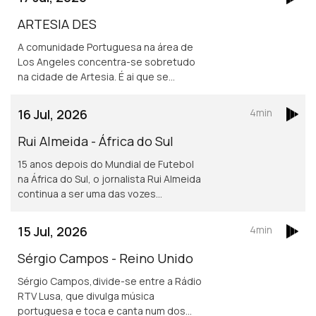
ARTESIA DES
A comunidade Portuguesa na área de
Los Angeles concentra-se sobretudo
na cidade de Artesia. É ai que se
localiza um dos mais frequentados e
dinâmicos, centros culturais
16 Jul, 2026
4min
Portugueses nos Estados Unidos.
Rui Almeida - África do Sul
15 anos depois do Mundial de Futebol
na África do Sul, o jornalista Rui Almeida
continua a ser uma das vozes
portuguesas mais reconhecidas do
jornalismo desportivo, nos países da
15 Jul, 2026
4min
lusofonia.
Sérgio Campos - Reino Unido
Sérgio Campos,divide-se entre a Rádio
RTV Lusa, que divulga música
portuguesa e toca e canta num dos