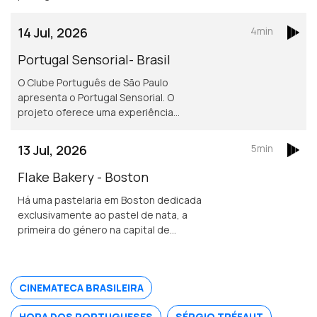
mais conhecidos restaurantes
portugueses em Londres.
14 Jul, 2026
4min
Portugal Sensorial- Brasil
O Clube Português de São Paulo
apresenta o Portugal Sensorial. O
projeto oferece uma experiência
imersiva completa, combinando
exposição histórica, alta gastronomia
13 Jul, 2026
5min
e um show audiovisual tecnológico.
Flake Bakery - Boston
Há uma pastelaria em Boston dedicada
exclusivamente ao pastel de nata, a
primeira do género na capital de
Massachusetts.
CINEMATECA BRASILEIRA
HORA DOS PORTUGUESES
SÉRGIO TRÉFAUT