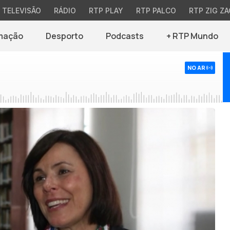
TELEVISÃO
RÁDIO
RTP PLAY
RTP PALCO
RTP ZIG ZA
mação
Desporto
Podcasts
+ RTP Mundo
NO AR