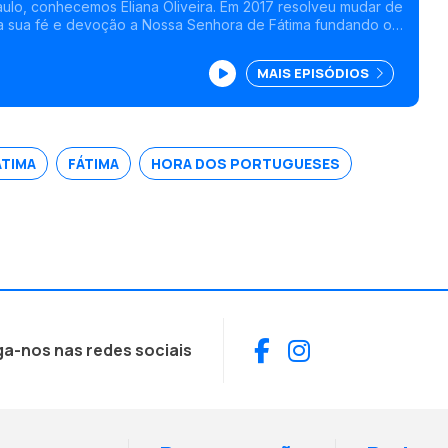
aulo, conhecemos Eliana Oliveira. Em 2017 resolveu mudar de
 a sua fé e devoção a Nossa Senhora de Fátima fundando o
átima. Como missão decidiu oferecer cursos e conteúdos on-
s guiadas pela cidade da santa. Ao longo deste percurso Eliana
MAIS EPISÓDIOS
e de conhecer e vivenciar testemunhos de fé, que deram
Raízes de Fátima, Histórias Inesquecíveis de Peregrinos”.<br
ÁTIMA
FÁTIMA
HORA DOS PORTUGUESES
Facebook
Instagram
ga-nos nas redes sociais