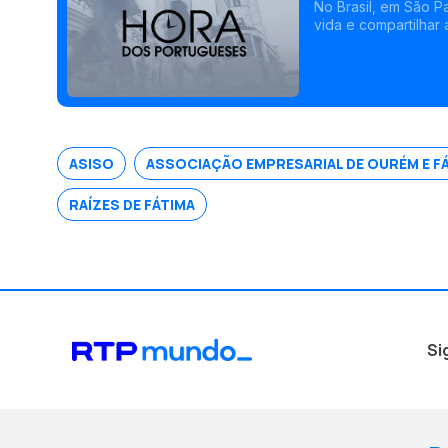
Peregrinos
No Brasil, em São P
vida e compartilhar
projeto Raízes de F
line, além de visita
teve a oportunidad
origem a um livro, “
/>
ASISO
ASSOCIAÇÃO EMPRESARIAL DE OURÉM E F
RAÍZES DE FÁTIMA
Si