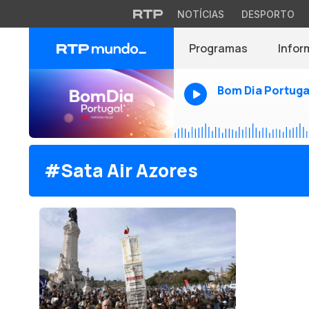
NOTÍCIAS
DESPORTO
Programas
Infor
Bom Dia Portuga
#Sata Air Azores