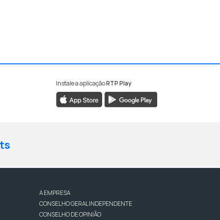
Instale a aplicação
RTP Play
ts
A EMPRESA
CONSELHO GERAL INDEPENDENTE
CONSELHO DE OPINIÃO