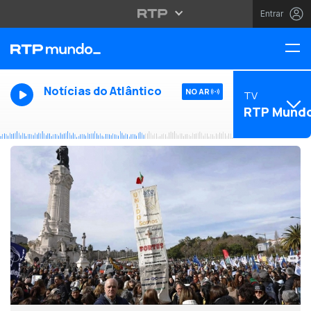
Entrar
Notícias do Atlântico
NO AR
TV
RTP Mund