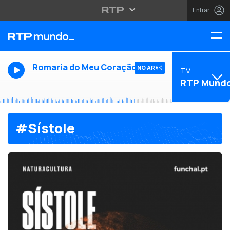
Entrar
Romaria do Meu Coração
NO AR
TV
RTP Mund
#Sístole