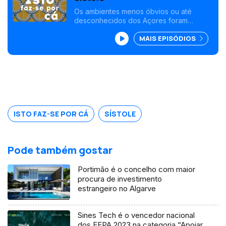
Os ambientes menos óbvios ou até
desconhecidos dos Açores foram
trazidos para Sístole, uma exposição
MAIS EPISÓDIOS
com fotografia e som ambiente da
autoria de Renato Cruz Santos e Duarte
Ferreira.
ISTO FAZ-SE POR CÁ
SÍSTOLE
Pode também gostar
Portimão é o concelho com maior
procura de investimento
estrangeiro no Algarve
Sines Tech é o vencedor nacional
dos EEPA 2023 na categoria “Apoiar