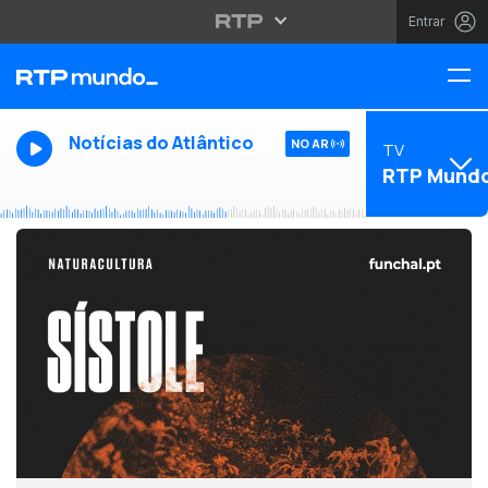
Entrar
Notícias do Atlântico
NO AR
TV
RTP Mund