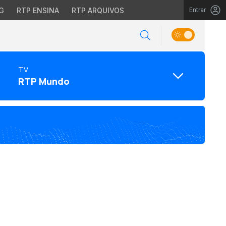
G
RTP ENSINA
RTP ARQUIVOS
Entrar
TV
RTP Mundo