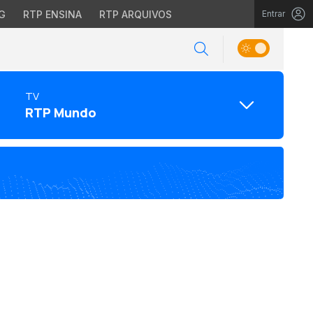
G
RTP ENSINA
RTP ARQUIVOS
Entrar
TV
RTP Mundo