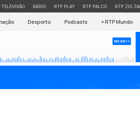
TELEVISÃO
RÁDIO
RTP PLAY
RTP PALCO
RTP ZIG ZA
mação
Desporto
Podcasts
+ RTP Mundo
NO AR