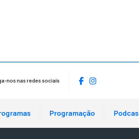
Facebook
Instagram
ga-nos nas redes sociais
rogramas
Programação
Podcas