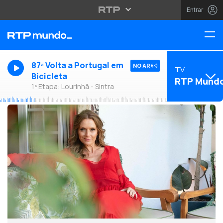
Entrar
87ª Volta a Portugal em
NO AR
TV
Bicicleta
RTP Mund
1ª Etapa: Lourinhã - Sintra