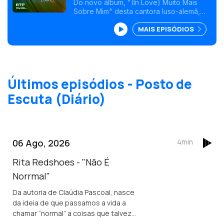
"O Sonho"
Do novo álbum, "(In Love) Muito Mais
Sobre Mim" desta cantora luso-alemã,
num dueto com o brasileiro Ivan Lins, que
MAIS EPISÓDIOS
produz o disco.<br />
Últimos episódios - Posto de
Escuta (Diário)
06 Ago, 2026
4min
Rita Redshoes - "Não É
Norrmal"
Da autoria de Claúdia Pascoal, nasce
da ideia de que passamos a vida a
chamar “normal” a coisas que talvez
não o sejam assim tanto.