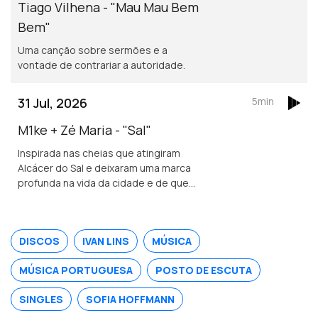
Tiago Vilhena - "Mau Mau Bem
Bem"
Uma canção sobre sermões e a
vontade de contrariar a autoridade.
31 Jul, 2026
5min
M1ke + Zé Maria - "Sal"
Inspirada nas cheias que atingiram
Alcácer do Sal e deixaram uma marca
profunda na vida da cidade e de quem
nela vive.
DISCOS
IVAN LINS
MÚSICA
MÚSICA PORTUGUESA
POSTO DE ESCUTA
SINGLES
SOFIA HOFFMANN