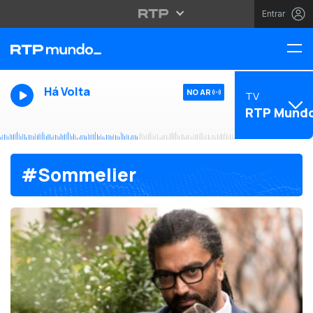
Entrar
Há Volta
NO AR
TV
RTP Mund
#Sommelier