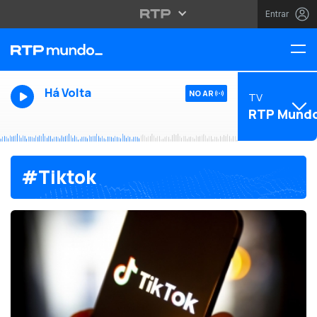
Entrar
Há Volta
NO AR
TV
RTP Mund
#Tiktok