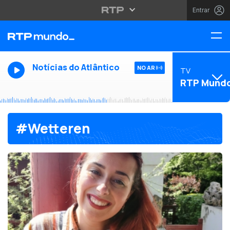
Entrar
Notícias do Atlântico
NO AR
TV
RTP Mund
#Wetteren