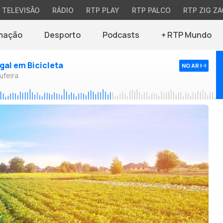
TELEVISÃO
RÁDIO
RTP PLAY
RTP PALCO
RTP ZIG ZA
mação
Desporto
Podcasts
+ RTP Mundo
ugal em Bicicleta
NO AR
ufeira