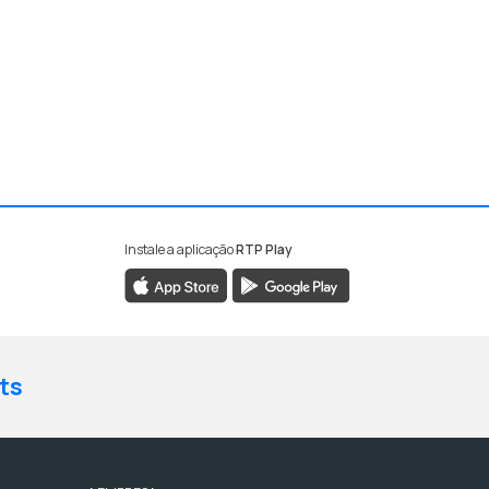
Instale a aplicação
RTP Play
ts