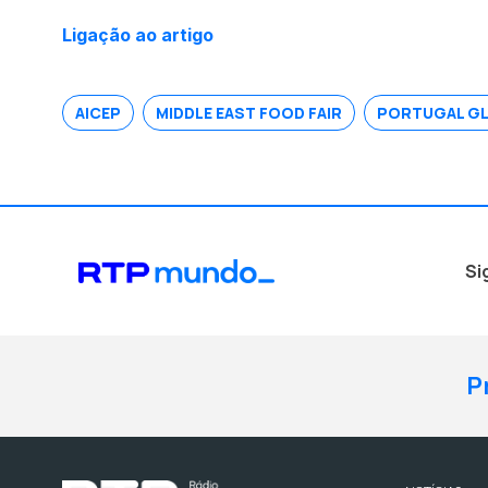
Ligação ao artigo
AICEP
MIDDLE EAST FOOD FAIR
PORTUGAL G
Si
P