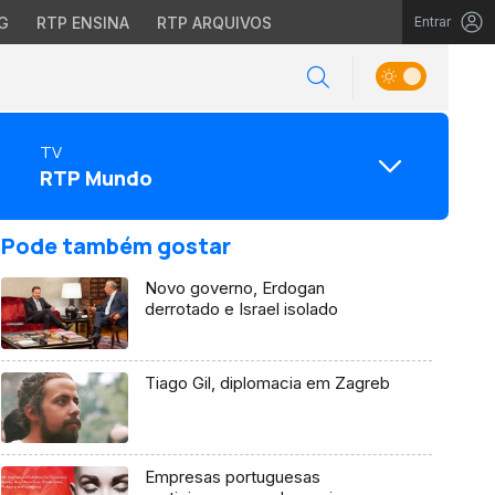
G
RTP ENSINA
RTP ARQUIVOS
Entrar
TV
RTP Mundo
Pode também gostar
Novo governo, Erdogan
derrotado e Israel isolado
Tiago Gil, diplomacia em Zagreb
Empresas portuguesas