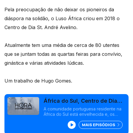
Pela preocupação de não deixar os pioneiros da
diáspora na solidão, o Luso África criou em 2018 o
Centro de Dia St. André Avelino.
Atualmente tem uma média de cerca de 80 utentes
que se juntam todas as quartas feiras para convívio,
ginástica e várias atividades lúdicas.
Um trabalho de Hugo Gomes.
África do Sul, Centro de Dia
St. André Avelino
A comunidade portuguesa residente na
África do Sul está envelhecida e, os
séniores, que foram os impulsionadores
MAIS EPISÓDIOS
e os construtores da nação arco iris,
procuram o merecido descanso, carinho