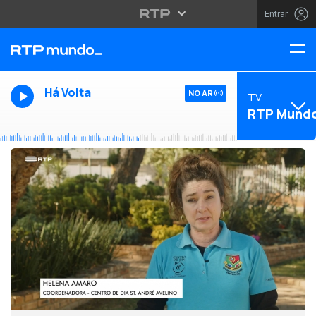
Entrar
Há Volta
NO AR
TV
RTP Mund