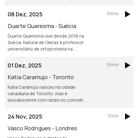
Sciences Po obriga fazer um ano no
exterior vive atualmente em Toronto.
08 Dez, 2025
30min
Asilo e migração são áreas de
investigação
Duarte Quaresma - Suécia
Duarte Quaresma vive desde 2016 na
Suécia. Natural de Oeiras é professor
universitário de ortoprotesia na
Universidade de Jonkoping.
Desenvolve um projeto inovador de
01 Dez, 2025
36min
dispositivos para mover cotovelos e
mãos em pessoas que tenham sofrido
Katia Caramujo - Toronto
um AVC.
Katia Caramujo nasceu na cidade
canadiana de Toronto, mas é
lusodescente com raízes no concelho
de Cantanhede. É oficial de justiça no
Tribunal Superior de Ontário e
24 Nov, 2025
31min
conselheira das comunidades
portuguesas.
Vasco Rodrigues - Londres