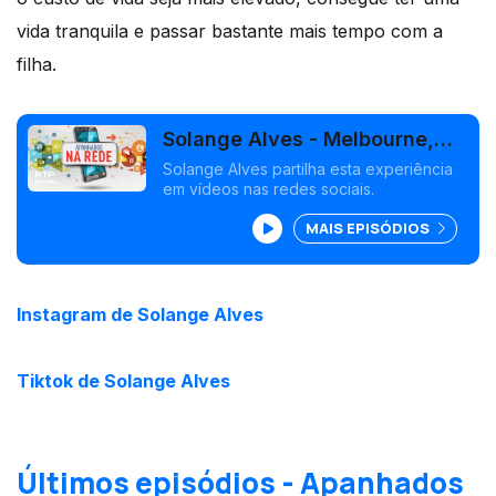
vida tranquila e passar bastante mais tempo com a
filha.
Solange Alves - Melbourne,
Austrália
Solange Alves partilha esta experiência
em vídeos nas redes sociais.
MAIS EPISÓDIOS
Instagram de Solange Alves
Tiktok de Solange Alves
Últimos episódios - Apanhados