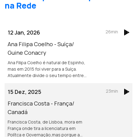
na Rede
12 Jan, 2026
26min
Ana Filipa Coelho - Suíça/
Guine Conacry
Ana Filipa Coelho é natural de Espinho,
mas em 2015 foi viver para a Suíça.
Atualmente divide o seu tempo entre
Lausanne e a Guiné Conacry. É médica
dentista e trabalha na ONG de ajuda
15 Dez, 2025
23min
humanitária Misty Ships.
Francisca Costa - França/
Canadá
Francisca Costa, de Lisboa, mora em
França onde tira a licenciatura em
Polítca e Governação,mas porque a