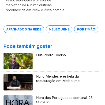
Vasco Rodrigues é diretor de
marketing na Aurum Solutions
reconhecida em 2024 e 2025 como a
melhor empresa de tecnologia
financeira do ano no Reino Unido.
Natural de Valpaços é formado em
APANHADOS NA REDE
MELBOURNE
PORTIMÃO
engenharia e gestão industrial.
Pode também gostar
Luís Pedro Coelho
Nuno Mendes é estrela da
restauração em Melbourne
Hora dos Portugueses semanal, 28
fev 2023