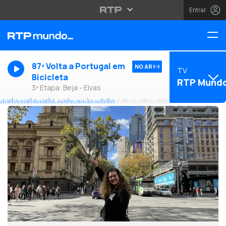
Entrar
87ª Volta a Portugal em
NO AR
TV
Bicicleta
RTP Mund
3ª Etapa: Beja - Elvas