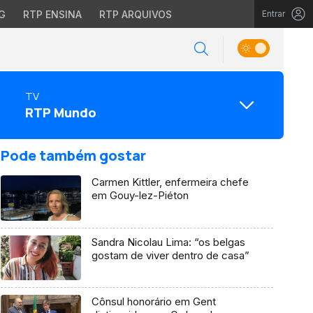
G
RTP ENSINA
RTP ARQUIVOS
Entrar
TV
RTP Mundo
Pode também gostar
Carmen Kittler, enfermeira chefe
em Gouy-lez-Piéton
Sandra Nicolau Lima: “os belgas
gostam de viver dentro de casa”
Cônsul honorário em Gent