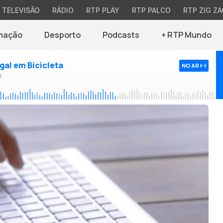
TELEVISÃO
RÁDIO
RTP PLAY
RTP PALCO
RTP ZIG ZA
mação
Desporto
Podcasts
+ RTP Mundo
ugal em Bicicleta
NO AR
s