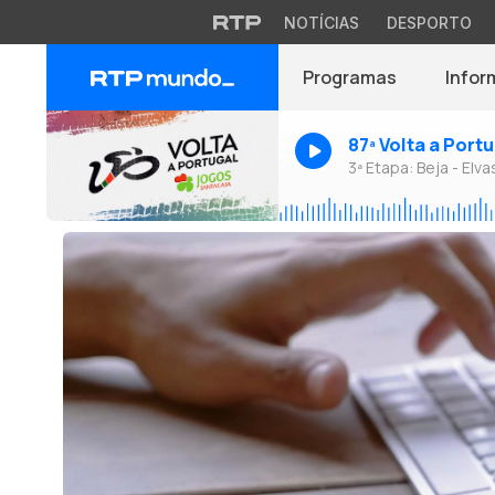
NOTÍCIAS
DESPORTO
Programas
Infor
87ª Volta a Port
3ª Etapa: Beja - Elva