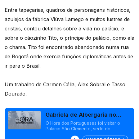
Entre tapeçarias, quadros de personagens históricos,
azulejos da fábrica Viúva Lamego e muitos lustres de
cristais, contou detalhes sobre a vida no palácio, e
sobre o cãozinho Tito, o príncipe do palácio, como ela
o chama. Tito foi encontrado abandonado numa rua
de Bogotá onde exercia funções diplomáticas antes de
ir para o Brasil.
Um trabalho de Carmen Célia, Alex Sobral e Tasso
Dourado.
Gabriela de Albergaria no
Palácio São Clemente
O Hora dos Portugueses foi visitar o
Palácio São Clemente, sede do
consulado geral de Portugal no Rio de