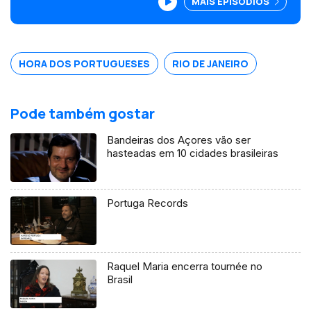
MAIS EPISÓDIOS
Janeiro, para visitar a cônsul, Gabriela de
Albergaria. . Entre tapeçarias, quadros de
personagens históricos, azulejos da
fábrica Viúva Lamego e muitos lustres de
cristais, contou detalhes sobre a vida no
HORA DOS PORTUGUESES
RIO DE JANEIRO
palácio, e sobre o cãozinho Tito, o
príncipe do palácio, como ela o chama.
Pode também gostar
Bandeiras dos Açores vão ser
hasteadas em 10 cidades brasileiras
Portuga Records
Raquel Maria encerra tournée no
Brasil