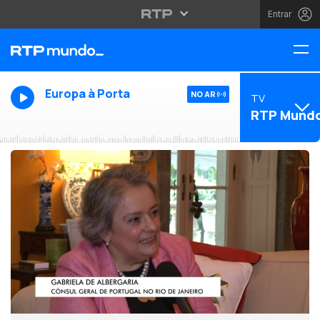
Entrar
Europa à Porta
NO AR
TV
RTP Mund