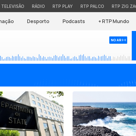
TELEVISÃO
RÁDIO
RTP PLAY
RTP PALCO
RTP ZIG ZA
mação
Desporto
Podcasts
+ RTP Mundo
NO AR