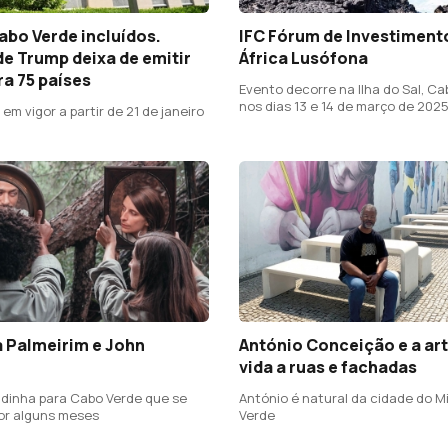
Cabo Verde incluídos.
IFC Fórum de Investiment
e Trump deixa de emitir
África Lusófona
ra 75 países
Evento decorre na Ilha do Sal, Ca
nos dias 13 e 14 de março de 202
 em vigor a partir de 21 de janeiro
 Palmeirim e John
António Conceição e a art
vida a ruas e fachadas
dinha para Cabo Verde que se
António é natural da cidade do M
or alguns meses
Verde