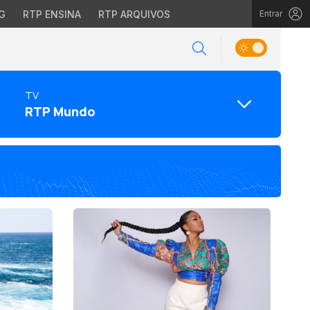
G
RTP ENSINA
RTP ARQUIVOS
Entrar
TV
RTP Mundo