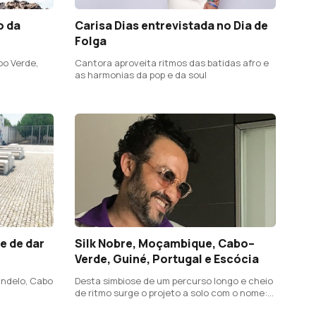
o da
Carisa Dias entrevistada no Dia de
Folga
bo Verde,
Cantora aproveita ritmos das batidas afro e
5
as harmonias da pop e da soul
e de dar
Silk Nobre, Moçambique, Cabo–
Verde, Guiné, Portugal e Escócia
indelo, Cabo
Desta simbiose de um percurso longo e cheio
de ritmo surge o projeto a solo com o nome:
Silk Nobre