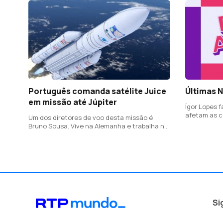
Português comanda satélite Juice
Últimas N
em missão até Júpiter
Ígor Lopes 
afetam as 
Um dos diretores de voo desta missão é
América do 
Bruno Sousa. Vive na Alemanha e trabalha na
Agência Espacial Europeia
Si