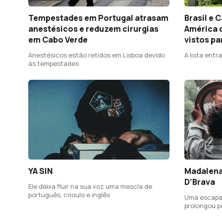
Tempestades em Portugal atrasam
Brasil e 
anestésicos e reduzem cirurgias
América d
em Cabo Verde
vistos pa
Anestésicos estão retidos em Lisboa devido
A lista entra
às tempestades
YA SIN
Madalena
D’Brava
Ele deixa fluir na sua voz uma mescla de
português, crioulo e inglês
Uma escapa
prolongou p