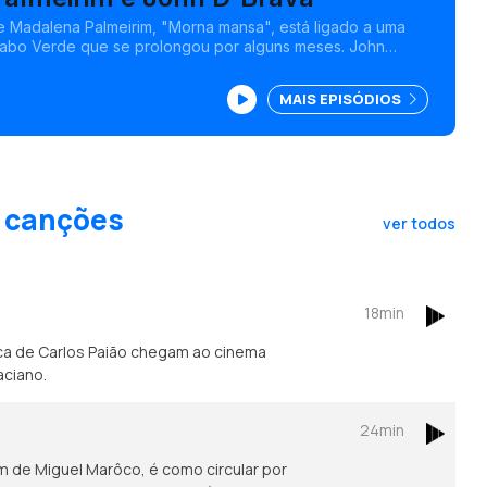
 Madalena Palmeirim, "Morna mansa", está ligado a uma
abo Verde que se prolongou por alguns meses. John
amigos que fez por lá e que entra no single "É Bô".
MAIS EPISÓDIOS
e canções
ver todos
18min
ca de Carlos Paião chegam ao cinema
aciano.
24min
um de Miguel Marôco, é como circular por