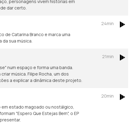
ço, personagens vivem histórias em
de dar certo.
24min
co de Catarina Branco e marca uma
a da sua música.
21min
-se" num espaço e forma uma banda.
riar música. Filipe Rocha, um dos
es a explicar a dinâmica deste projeto.
20min
o em estado magoado ou nostálgico,
formam "Espero Que Estejas Bem", o EP
presentar.