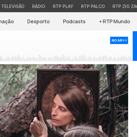
TELEVISÃO
RÁDIO
RTP PLAY
RTP PALCO
RTP ZIG ZA
mação
Desporto
Podcasts
+ RTP Mundo
NO AR