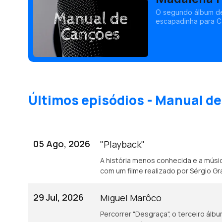
O segundo álbum de
escapadinha para C
D'Brava foi um dos 
Últimos episódios - Manual d
05 Ago, 2026
"Playback"
A história menos conhecida e a músi
com um filme realizado por Sérgio Gr
29 Jul, 2026
Miguel Marôco
Percorrer "Desgraça", o terceiro álb