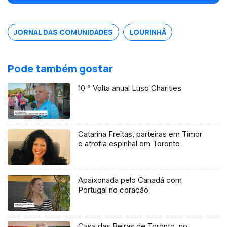
Gaspar Dias
JORNAL DAS COMUNIDADES
LOURINHÃ
Pode também gostar
10 ª Volta anual Luso Charities
Catarina Freitas, parteiras em Timor
e atrofia espinhal em Toronto
Apaixonada pelo Canadá com
Portugal no coração
Casa das Beiras de Toronto, no