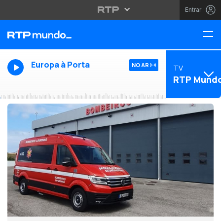
Entrar
Europa à Porta
NO AR
TV
RTP Mund