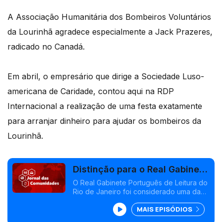
A Associação Humanitária dos Bombeiros Voluntários
da Lourinhã agradece especialmente a Jack Prazeres,
radicado no Canadá.
Em abril, o empresário que dirige a Sociedade Luso-
americana de Caridade, contou aqui na RDP
Internacional a realização de uma festa exatamente
para arranjar dinheiro para ajudar os bombeiros da
Lourinhã.
Distinção para o Real Gabinete
Português de Leitura no Brasil
O Real Gabinete Português de Leitura do
Rio de Janeiro foi considerado uma das
bibliotecas mais incríveis do mundo.
MAIS EPISÓDIOS
Bombeiros da Lourinhã gratos à diáspora
por nova ambulância. Edição Isabel