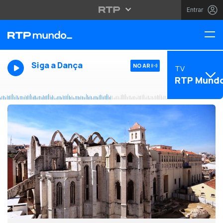
Entrar
Siga a Dança
NO AR
TV
RTP Mund