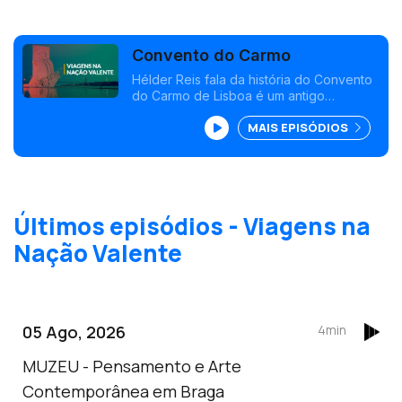
Convento do Carmo
Hélder Reis fala da história do Convento
do Carmo de Lisboa é um antigo
convento da Ordem dos Carmelitas, o
MAIS EPISÓDIOS
lugar da liberdade, foi fundado por D.
Nuno Álvares Pereira.
Últimos episódios - Viagens na
Nação Valente
05 Ago, 2026
4min
MUZEU - Pensamento e Arte
Contemporânea em Braga