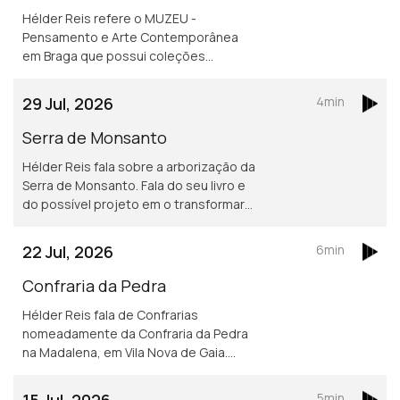
Hélder Reis refere o MUZEU -
Pensamento e Arte Contemporânea
em Braga que possui coleções
privadas, muito do empresário José
Teixeira. Responde a um ouvinte sobre
29 Jul, 2026
4min
rubrica específica para a comunidade
portuguesa.
Serra de Monsanto
Hélder Reis fala sobre a arborização da
Serra de Monsanto. Fala do seu livro e
do possível projeto em o transformar
numa série documental.
22 Jul, 2026
6min
Confraria da Pedra
Hélder Reis fala de Confrarias
nomeadamente da Confraria da Pedra
na Madalena, em Vila Nova de Gaia.
Sugestão integrar o seu cão nos seus
projetos.
15 Jul, 2026
5min