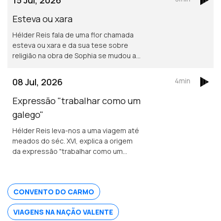
Esteva ou xara
Hélder Reis fala de uma flor chamada
esteva ou xara e da sua tese sobre
religião na obra de Sophia se mudou a
forma como lê hoje a poesia.
08 Jul, 2026
4min
Expressão "trabalhar como um
galego"
Hélder Reis leva-nos a uma viagem até
meados do séc. XVI, explica a origem
da expressão "trabalhar como um
galego". Aprendizagem com as abelhas
enquanto apicultor que se possa
aplicar à forma como vivemos em
CONVENTO DO CARMO
sociedade.
VIAGENS NA NAÇÃO VALENTE