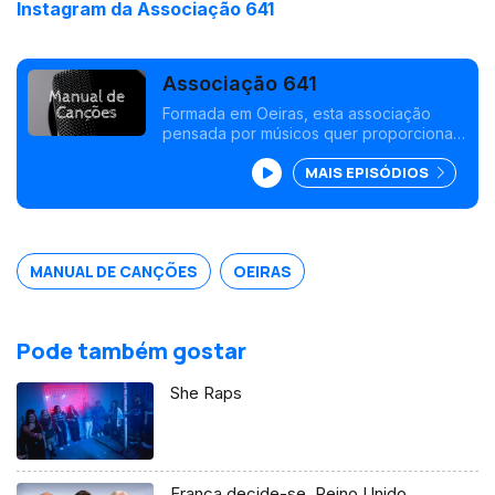
Instagram da Associação 641
Associação 641
Formada em Oeiras, esta associação
pensada por músicos quer proporcionar
um espaço para ensaios a preços
MAIS EPISÓDIOS
acessíveis para músicos e bandas que
estão a começar.
MANUAL DE CANÇÕES
OEIRAS
Pode também gostar
She Raps
França decide-se. Reino Unido