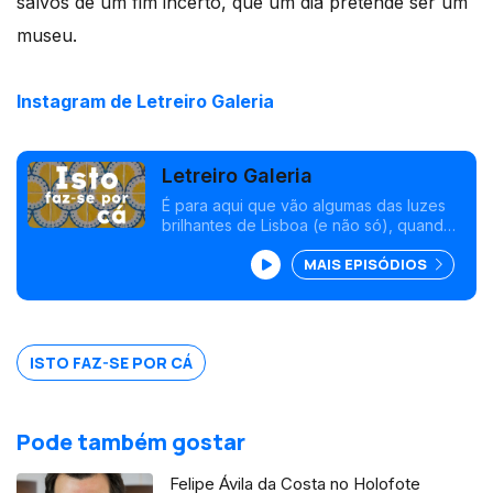
salvos de um fim incerto, que um dia pretende ser um
museu.
Instagram de Letreiro Galeria
Letreiro Galeria
É para aqui que vão algumas das luzes
brilhantes de Lisboa (e não só), quando
a sua missão chega ao fim. A Letreiro
MAIS EPISÓDIOS
Galeria é uma coleção de painéis
luminosos salvos de um fim incerto, que
um dia pretende ser um museu.
ISTO FAZ-SE POR CÁ
Pode também gostar
Felipe Ávila da Costa no Holofote