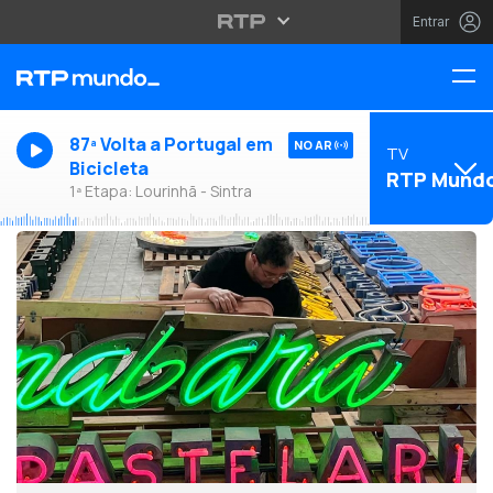
Entrar
87ª Volta a Portugal em
NO AR
TV
Bicicleta
RTP Mund
1ª Etapa: Lourinhã - Sintra