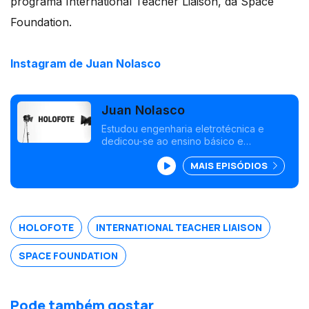
programa International Teacher Liaison, da Space
Foundation.
Instagram de Juan Nolasco
Juan Nolasco
Estudou engenharia eletrotécnica e
dedicou-se ao ensino básico e
secundário na área da informática. Este
MAIS EPISÓDIOS
ano, Juan Nolasco foi um dos
professores portugueses selecionados
para o programa International Teacher
Liaison.
HOLOFOTE
INTERNATIONAL TEACHER LIAISON
SPACE FOUNDATION
Pode também gostar