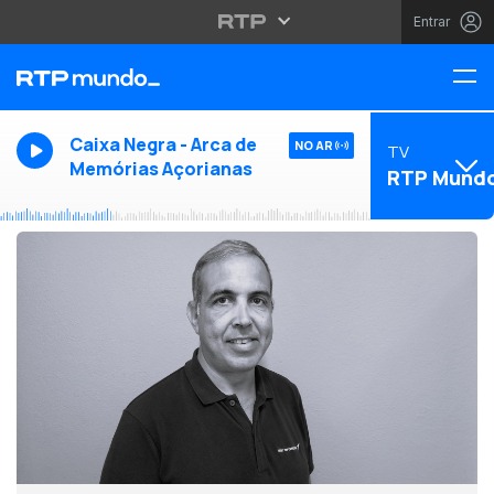
Entrar
Caixa Negra - Arca de
NO AR
TV
Memórias Açorianas
RTP Mund