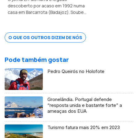
descoberto por acaso em 1992 numa
casa em Barcarrota (Badajoz). Soube-
se que os livros foram escondidos no
séc. XVI por um nobre português tido
como ímpio e sodomita pela Inquisição.
O QUE OS OUTROS DIZEM DE NÓS
Pode também gostar
Pedro Queirós no Holofote
Gronelândia. Portugal defende
“resposta unida e bastante forte” a
ameaças dos EUA
Turismo fatura mais 20% em 2023