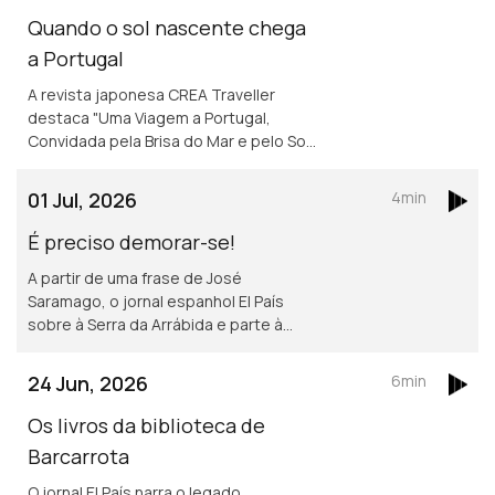
Quando o sol nascente chega
a Portugal
A revista japonesa CREA Traveller
destaca "Uma Viagem a Portugal,
Convidada pela Brisa do Mar e pelo Sol",
um convite aos leitores a descobrirem
várias regiões do país, destacando a
01 Jul, 2026
4min
cultura, a história e a gastronomia.
É preciso demorar-se!
A partir de uma frase de José
Saramago, o jornal espanhol El País
sobre à Serra da Arrábida e parte à
descoberta de Setúbal.
24 Jun, 2026
6min
Os livros da biblioteca de
Barcarrota
O jornal El País narra o legado