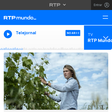
Entrar
Telejornal
NO AR
TV
RTP Mund