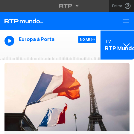
Entrar
Europa à Porta
NO AR
TV
RTP Mund