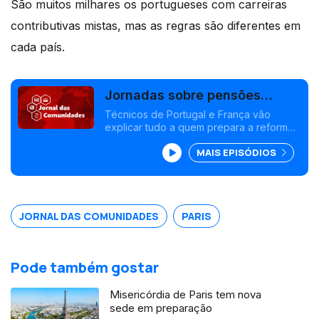
São muitos milhares os portugueses com carreiras
contributivas mistas, mas as regras são diferentes em
cada país.
Jornadas sobre pensões
franco-portuguesas:
Técnicos de Portugal e França vão
explicar tudo a quem prepara a reforma,
inscrições até dia 10
nas Jornadas sobre Pensões Franco-
MAIS EPISÓDIOS
portuguesas. Atendimento individual, com
inscrição obrigatória. Edição Isabel
Gaspar Dias
JORNAL DAS COMUNIDADES
PARIS
Pode também gostar
Misericórdia de Paris tem nova
sede em preparação