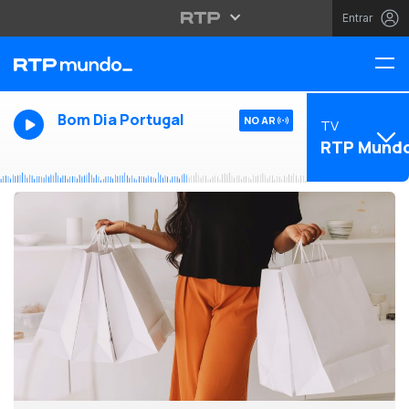
Entrar
Bom Dia Portugal
NO AR
TV
RTP Mund