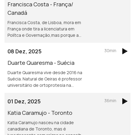
Francisca Costa - França/
Canadá
Francisca Costa, de Lisboa, mora em
França onde tira a licenciatura em
Polítca e Governação,mas porque a
Sciences Po obriga fazer um ano no
exterior vive atualmente em Toronto.
08 Dez, 2025
30min
Asilo e migração são áreas de
investigação
Duarte Quaresma - Suécia
Duarte Quaresma vive desde 2016 na
Suécia. Natural de Oeiras é professor
universitário de ortoprotesia na
Universidade de Jonkoping.
Desenvolve um projeto inovador de
01 Dez, 2025
36min
dispositivos para mover cotovelos e
mãos em pessoas que tenham sofrido
Katia Caramujo - Toronto
um AVC.
Katia Caramujo nasceu na cidade
canadiana de Toronto, mas é