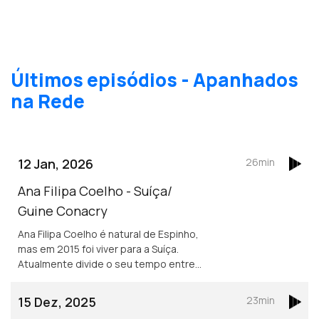
Últimos episódios - Apanhados
na Rede
12 Jan, 2026
26min
Ana Filipa Coelho - Suíça/
Guine Conacry
Ana Filipa Coelho é natural de Espinho,
mas em 2015 foi viver para a Suíça.
Atualmente divide o seu tempo entre
Lausanne e a Guiné Conacry. É médica
dentista e trabalha na ONG de ajuda
15 Dez, 2025
23min
humanitária Misty Ships.