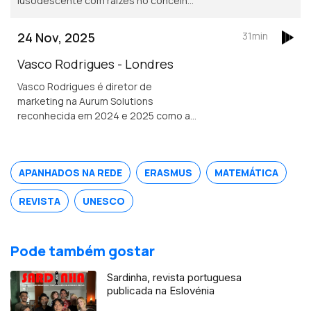
lusodescente com raízes no concelho
de Cantanhede. É oficial de justiça no
Tribunal Superior de Ontário e
24 Nov, 2025
31min
conselheira das comunidades
portuguesas.
Vasco Rodrigues - Londres
Vasco Rodrigues é diretor de
marketing na Aurum Solutions
reconhecida em 2024 e 2025 como a
melhor empresa de tecnologia
financeira do ano no Reino Unido.
Natural de Valpaços é formado em
APANHADOS NA REDE
ERASMUS
MATEMÁTICA
engenharia e gestão industrial.
REVISTA
UNESCO
Pode também gostar
Sardinha, revista portuguesa
publicada na Eslovénia