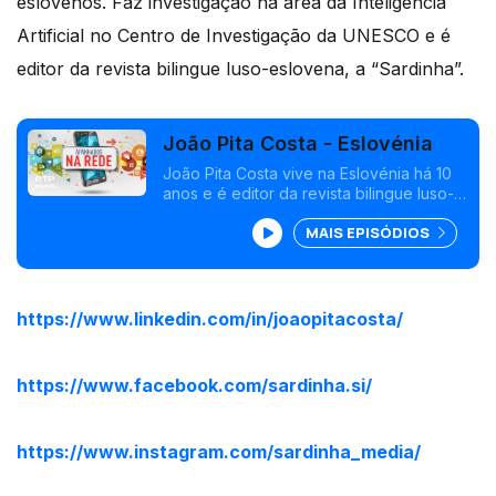
eslovenos. Faz investigação na área da Inteligência
Artificial no Centro de Investigação da UNESCO e é
editor da revista bilingue luso-eslovena, a “Sardinha”.
João Pita Costa - Eslovénia
João Pita Costa vive na Eslovénia há 10
anos e é editor da revista bilingue luso-
eslovena, a "Sardinha".
MAIS EPISÓDIOS
https://www.linkedin.com/in/joaopitacosta/
https://www.facebook.com/sardinha.si/
https://www.instagram.com/sardinha_media/