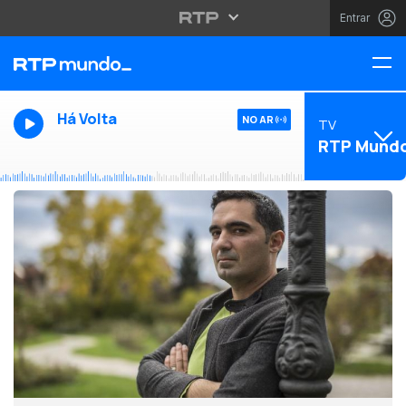
Entrar
Há Volta
NO AR
TV
RTP Mund