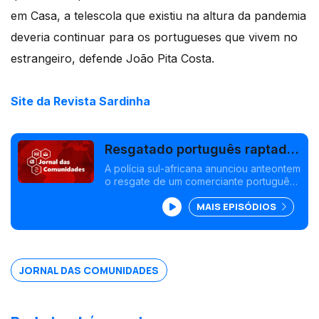
em Casa, a telescola que existiu na altura da pandemia
deveria continuar para os portugueses que vivem no
estrangeiro, defende João Pita Costa.
Site da Revista Sardinha
Resgatado português raptado
há um mês na África do Sul
A polícia sul-africana anunciou anteontem
o resgate de um comerciante português,
tinha sido raptado há um mês. Foi detido
MAIS EPISÓDIOS
um suspeito. Sardinha é o nome de uma
revista portuguesa na Eslovénia. Edição
Isabel Gaspar Dias
JORNAL DAS COMUNIDADES