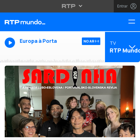
Entrar
Europa à Porta
NO AR
TV
RTP Mund