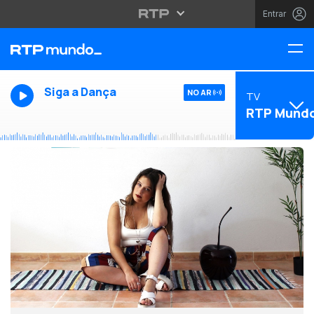
Entrar
Siga a Dança
NO AR
TV
RTP Mund