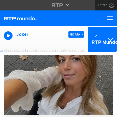
Entrar
Joker
NO AR
TV
RTP Mund