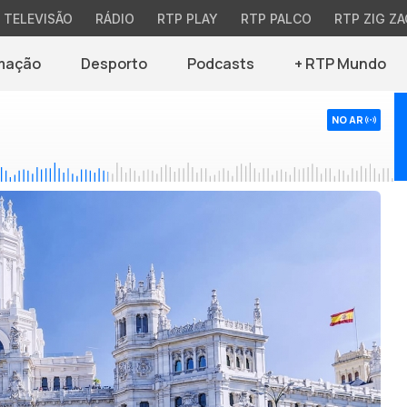
TELEVISÃO
RÁDIO
RTP PLAY
RTP PALCO
RTP ZIG ZA
mação
Desporto
Podcasts
+ RTP Mundo
NO AR