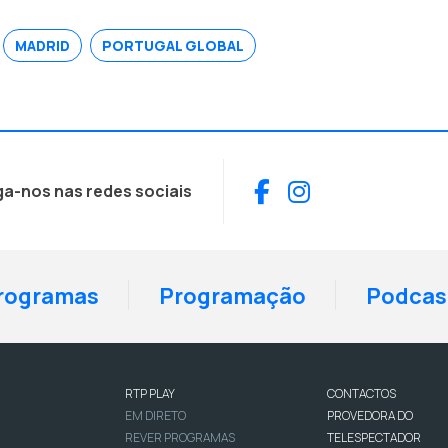
MADRID
PORTUGAL GLOBAL
Facebook
Instagram
ga-nos nas redes sociais
rogramas
Programação
Podcas
RTP PLAY
CONTACTOS
EM DIRETO
PROVEDORA DO
REVER PROGRAMAS
TELESPECTADOR