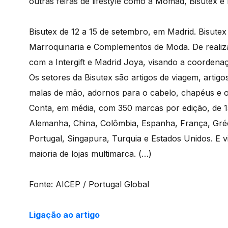
outras feiras de lifestyle como a Momad, Bisutex e
Bisutex de 12 a 15 de setembro, em Madrid. Bisutex 
Marroquinaria e Complementos de Moda. De realiza
com a Intergift e Madrid Joya, visando a coordena
Os setores da Bisutex são artigos de viagem, artigos 
malas de mão, adornos para o cabelo, chapéus e ou
Conta, em média, com 350 marcas por edição, de 15
Alemanha, China, Colômbia, Espanha, França, Grécia
Portugal, Singapura, Turquia e Estados Unidos. E vi
maioria de lojas multimarca. (…)
Fonte: AICEP / Portugal Global
Ligação ao artigo