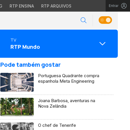
G
RTP ENSINA
RTP ARQUIVOS
Entrar
TV
RTP Mundo
Pode também gostar
Portuguesa Quadrante compra
espanhola Meta Engineering
Joana Barbosa, aventuras na
Nova Zelândia
O chef de Tenerife