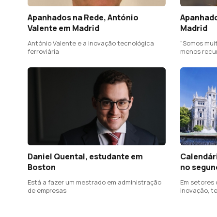
Apanhados na Rede, António
Apanhado
Valente em Madrid
Madrid
António Valente e a inovação tecnológica
"Somos muit
ferroviária
menos recu
Daniel Quental, estudante em
Calendár
Boston
no segun
Está a fazer um mestrado em administração
Em setores
de empresas
inovação, t