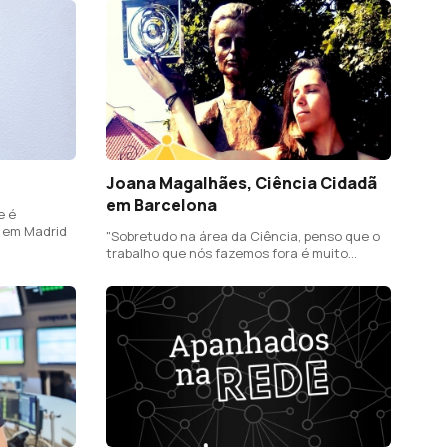
Joana Magalhães, Ciência Cidadã
em Barcelona
e é
s em Madrid
"Sobretudo na área da Ciência, penso que o
trabalho que nós fazemos fora é muito
reconhecido"