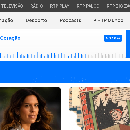
TELEVISÃO
RÁDIO
RTP PLAY
RTP PALCO
RTP ZIG ZA
mação
Desporto
Podcasts
+ RTP Mundo
 Coração
NO AR