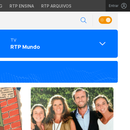
G
RTP ENSINA
RTP ARQUIVOS
Entrar
TV
RTP Mundo