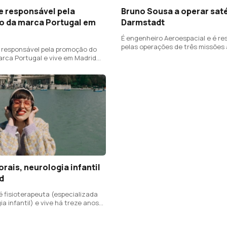
e responsável pela
Bruno Sousa a operar sat
 da marca Portugal em
Darmstadt
É engenheiro Aeroespacial e é re
pelas operações de três missões 
é responsável pela promoção do
ESA (Cluster, Solar Orbiter e Bep
arca Portugal e vive em Madrid
rais, neurologia infantil
d
 é fisioterapeuta (especializada
a infantil) e vive há treze anos