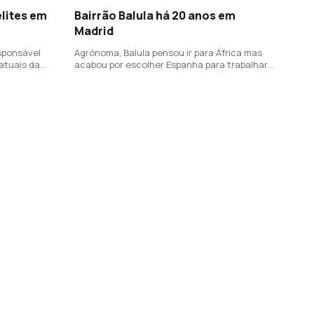
élites em
Bairrão Balula há 20 anos em
Madrid
sponsável
Agrónoma, Balula pensou ir para África mas
atuais da
acabou por escolher Espanha para trabalhar
i Colombo)
em azeite e azeitonas