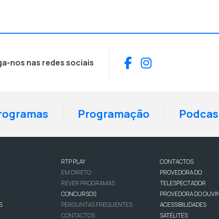
Facebook
Instagram
ga-nos nas redes sociais
rogramas
Programação
Podcas
RTP PLAY
CONTACTOS
EM DIRETO
PROVEDORA DO
REVER PROGRAMAS
TELESPECTADOR
CONCURSOS
PROVEDORA DO OUVI
S
PERGUNTAS FREQUENTES
ACESSIBILIDADES
CONTACTOS
SATÉLITES