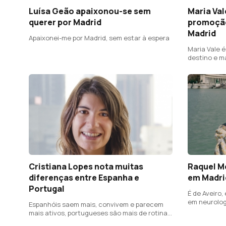
Luísa Geão apaixonou-se sem
Maria Val
querer por Madrid
promoção
Madrid
Apaixonei-me por Madrid, sem estar à espera
Maria Vale 
destino e m
desde 2014
Cristiana Lopes nota muitas
Raquel Mo
diferenças entre Espanha e
em Madri
Portugal
É de Aveiro,
em neurologi
Espanhóis saem mais, convivem e parecem
em Madrid
mais ativos, portugueses são mais de rotinas
pessoais e familiares