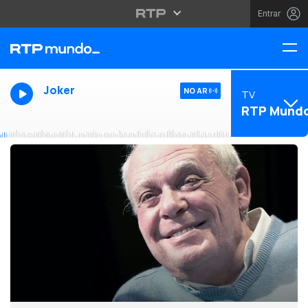
Entrar
Joker
NO AR
TV
RTP Mund