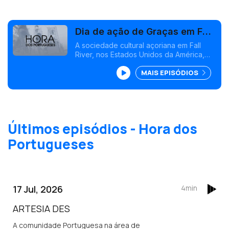
Dia de ação de Graças em Fall
River, Estados Unidos da
A sociedade cultural açoriana em Fall
River, nos Estados Unidos da América,
América
distribuiu gratuitamente mais de 800
MAIS EPISÓDIOS
refeições, durante o último feriado do
Dia de Ação de Graças.
Últimos episódios - Hora dos
Portugueses
17 Jul, 2026
4min
ARTESIA DES
A comunidade Portuguesa na área de