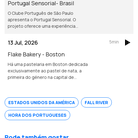
Portugal Sensorial- Brasil
O Clube Português de São Paulo
apresenta o Portugal Sensorial. O
projeto oferece uma experiência
imersiva completa, combinando
exposição histórica, alta gastronomia
13 Jul, 2026
5min
e um show audiovisual tecnológico.
Flake Bakery - Boston
Há uma pastelaria em Boston dedicada
exclusivamente ao pastel de nata, a
primeira do género na capital de
Massachusetts.
ESTADOS UNIDOS DA AMÉRICA
FALL RIVER
HORA DOS PORTUGUESES
Pode também gostar