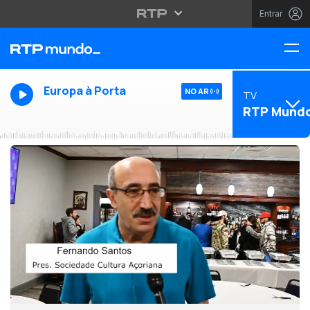
Entrar
Europa à Porta
NO AR
TV
RTP Mund