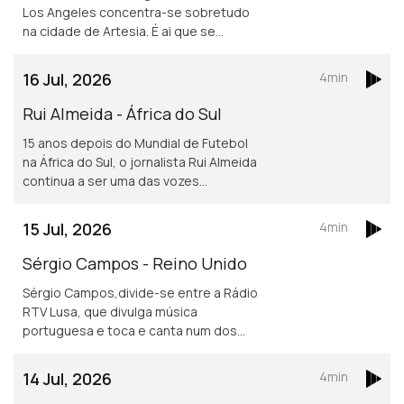
Los Angeles concentra-se sobretudo
na cidade de Artesia. É ai que se
localiza um dos mais frequentados e
dinâmicos, centros culturais
16 Jul, 2026
4min
Portugueses nos Estados Unidos.
Rui Almeida - África do Sul
15 anos depois do Mundial de Futebol
na África do Sul, o jornalista Rui Almeida
continua a ser uma das vozes
portuguesas mais reconhecidas do
jornalismo desportivo, nos países da
15 Jul, 2026
4min
lusofonia.
Sérgio Campos - Reino Unido
Sérgio Campos,divide-se entre a Rádio
RTV Lusa, que divulga música
portuguesa e toca e canta num dos
mais conhecidos restaurantes
portugueses em Londres.
14 Jul, 2026
4min