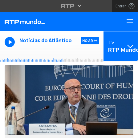
Entrar
Notícias do Atlântico
NO AR
TV
RTP Mund